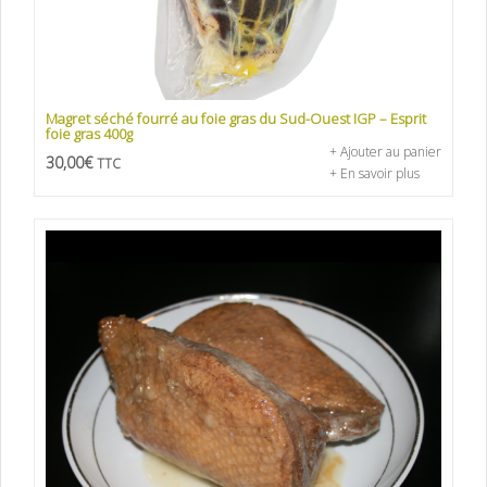
Magret séché fourré au foie gras du Sud-Ouest IGP – Esprit
foie gras 400g
+ Ajouter au panier
30,00
€
TTC
+ En savoir plus