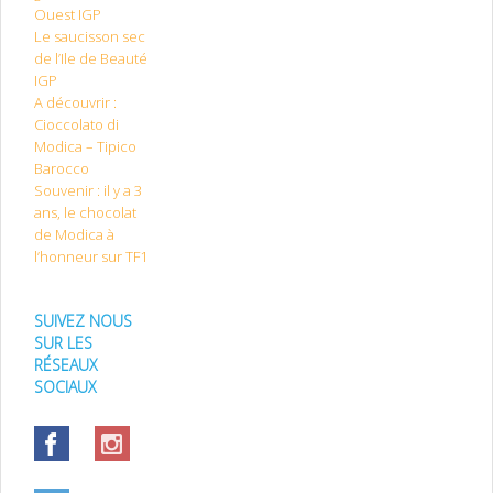
Ouest IGP
Le saucisson sec
de l’Ile de Beauté
IGP
A découvrir :
Cioccolato di
Modica – Tipico
Barocco
Souvenir : il y a 3
ans, le chocolat
de Modica à
l’honneur sur TF1
SUIVEZ NOUS
SUR LES
RÉSEAUX
SOCIAUX