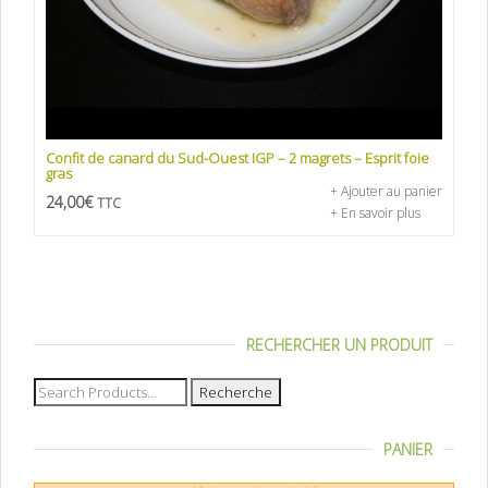
Confit de canard du Sud-Ouest IGP – 2 magrets – Esprit foie
gras
+ Ajouter au panier
24,00
€
TTC
+ En savoir plus
RECHERCHER UN PRODUIT
Recherche
pour :
PANIER