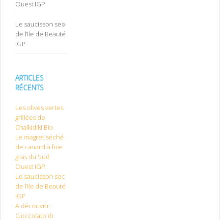
Ouest IGP
Le saucisson sec
de l’Ile de Beauté
IGP
ARTICLES
RÉCENTS
Les olives vertes
grillées de
Chalkidiki Bio
Le magret séché
de canard à foie
gras du Sud
Ouest IGP
Le saucisson sec
de l’Ile de Beauté
IGP
A découvrir :
Cioccolato di