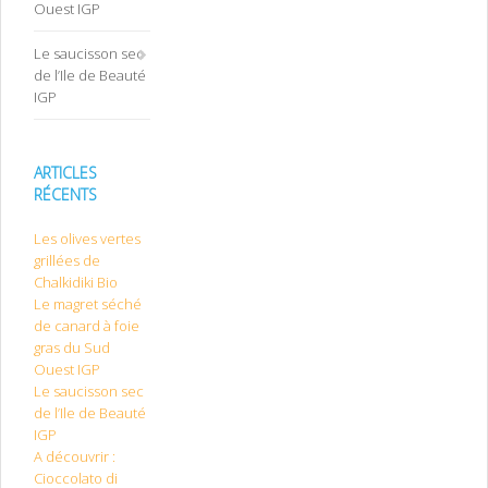
Ouest IGP
Le saucisson sec
de l’Ile de Beauté
IGP
ARTICLES
RÉCENTS
Les olives vertes
grillées de
Chalkidiki Bio
Le magret séché
de canard à foie
gras du Sud
Ouest IGP
Le saucisson sec
de l’Ile de Beauté
IGP
A découvrir :
Cioccolato di