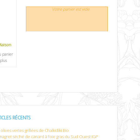
Votre panier est vide.
Maison
u panier
 plus
TICLES RÉCENTS
olives vertes grillées de Chalkidiki Bio
magret séché de canard à foie gras du Sud Ouest IGP