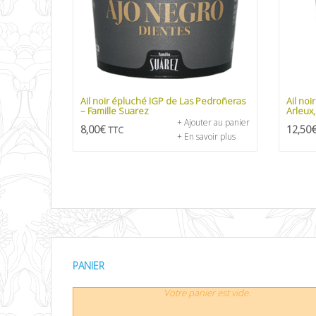
Ail noir épluché IGP de Las Pedroñeras
Ail noi
– Famille Suarez
Arleux,
+ Ajouter au panier
8,00
€
12,50
TTC
+ En savoir plus
PANIER
Votre panier est vide.