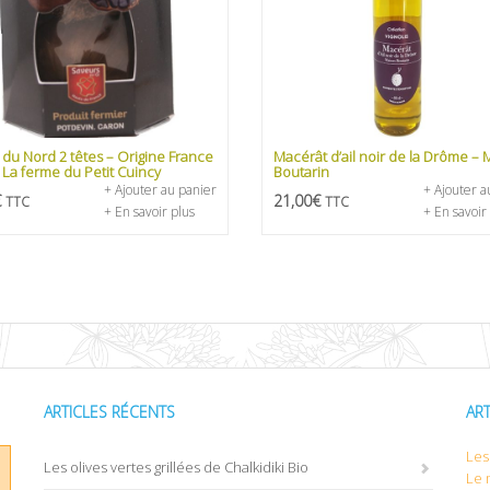
r du Nord 2 têtes – Origine France
Macérât d’ail noir de la Drôme – 
 La ferme du Petit Cuincy
Boutarin
+ Ajouter au panier
+ Ajouter a
€
21,00
€
TTC
TTC
+ En savoir plus
+ En savoir
ARTICLES RÉCENTS
AR
Les 
Les olives vertes grillées de Chalkidiki Bio
Le 