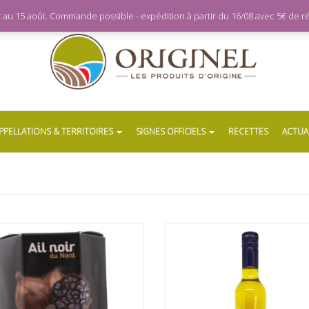
let au 15 août. Commande possible - expédition à partir du 16/08 avec 5€ de
PPELLATIONS & TERRITOIRES
SIGNES OFFICIELS
RECETTES
ACTUA