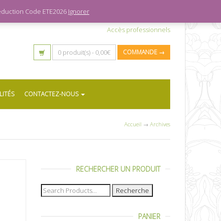
 réduction Code ETE2026
Ignorer
Accès professionnels
0 produit(s) -
0,00
€
COMMANDE →
LITÉS
CONTACTEZ-NOUS
Accueil
→
Archives
RECHERCHER UN PRODUIT
Recherche
pour :
PANIER