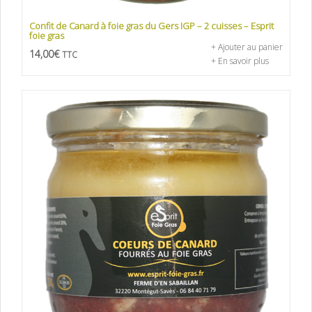
Confit de Canard à foie gras du Gers IGP – 2 cuisses – Esprit
foie gras
+ Ajouter au panier
14,00
€
TTC
+ En savoir plus