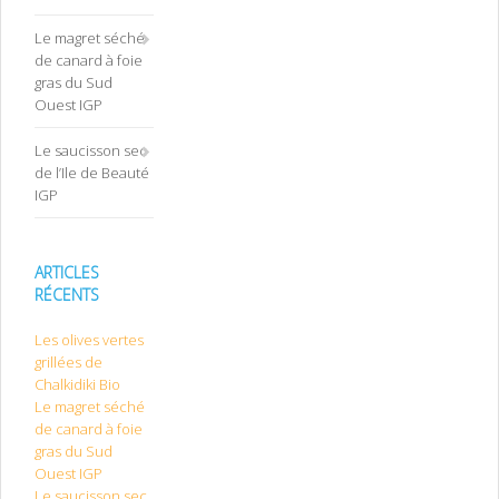
Le magret séché
de canard à foie
gras du Sud
Ouest IGP
Le saucisson sec
de l’Ile de Beauté
IGP
ARTICLES
RÉCENTS
Les olives vertes
grillées de
Chalkidiki Bio
Le magret séché
de canard à foie
gras du Sud
Ouest IGP
Le saucisson sec