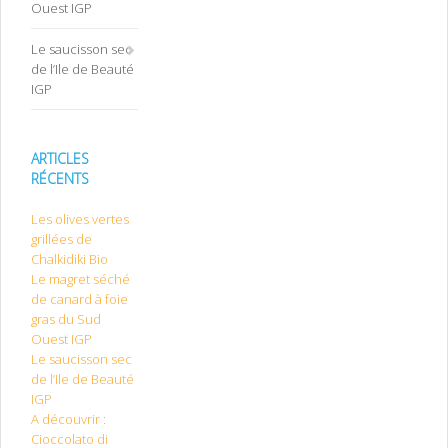
Ouest IGP
Le saucisson sec
de l’Ile de Beauté
IGP
ARTICLES
RÉCENTS
Les olives vertes
grillées de
Chalkidiki Bio
Le magret séché
de canard à foie
gras du Sud
Ouest IGP
Le saucisson sec
de l’Ile de Beauté
IGP
A découvrir :
Cioccolato di