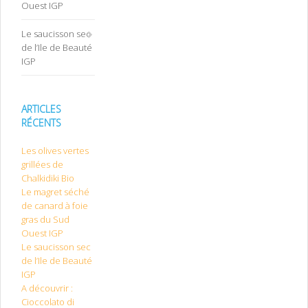
Ouest IGP
Le saucisson sec
de l’Ile de Beauté
IGP
ARTICLES
RÉCENTS
Les olives vertes
grillées de
Chalkidiki Bio
Le magret séché
de canard à foie
gras du Sud
Ouest IGP
Le saucisson sec
de l’Ile de Beauté
IGP
A découvrir :
Cioccolato di