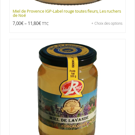
Miel de Provence IGP-Label rouge toutes fleurs, Les ruchers
de Noé
7,00
€
–
11,80
€
+ Choix des options
TTC