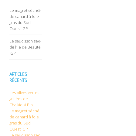
Le magret séché
de canard à foie
gras du Sud
Ouest IGP
Le saucisson sec
de l’Ile de Beauté
IGP
ARTICLES
RÉCENTS
Les olives vertes
grillées de
Chalkidiki Bio
Le magret séché
de canard à foie
gras du Sud
Ouest IGP
Le saucisson sec