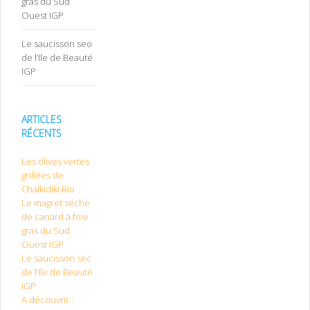
gras du Sud
Ouest IGP
Le saucisson sec
de l’Ile de Beauté
IGP
ARTICLES
RÉCENTS
Les olives vertes
grillées de
Chalkidiki Bio
Le magret séché
de canard à foie
gras du Sud
Ouest IGP
Le saucisson sec
de l’Ile de Beauté
IGP
A découvrir :