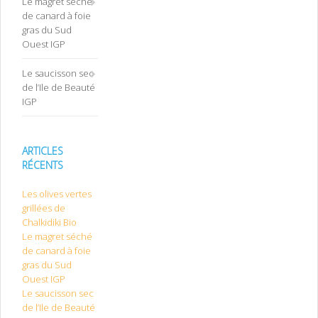
Le magret séché
de canard à foie
gras du Sud
Ouest IGP
Le saucisson sec
de l’Ile de Beauté
IGP
ARTICLES
RÉCENTS
Les olives vertes
grillées de
Chalkidiki Bio
Le magret séché
de canard à foie
gras du Sud
Ouest IGP
Le saucisson sec
de l’Ile de Beauté