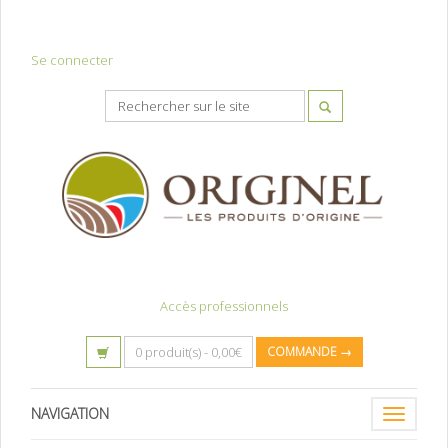
Se connecter
Accès professionnels
0 produit(s) -
0,00
€
COMMANDE →
NAVIGATION
Toggle
navigatio