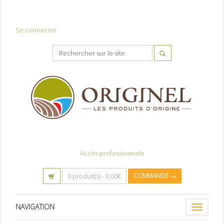
Se connecter
Accès professionnels
0 produit(s) -
0,00
€
COMMANDE →
NAVIGATION
Toggle
navigatio