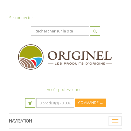
Se connecter
Accès professionnels
0 produit(s) -
0,00
€
COMMANDE →
NAVIGATION
Toggle
navigatio