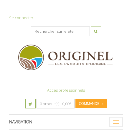
Se connecter
Accès professionnels
0 produit(s) -
0,00
€
COMMANDE →
NAVIGATION
Toggle
navigatio