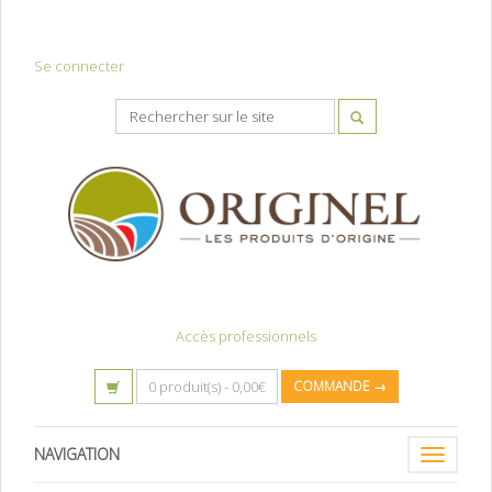
Se connecter
Accès professionnels
0 produit(s) -
0,00
€
COMMANDE →
NAVIGATION
Toggle
navigatio