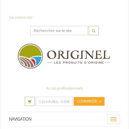
Se connecter
Accès professionnels
0 produit(s) -
0,00
€
COMMANDE →
NAVIGATION
Toggle
navigatio