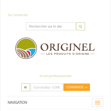
Se connecter
Accès professionnels
0 produit(s) -
0,00
€
COMMANDE →
NAVIGATION
Toggle
navigatio