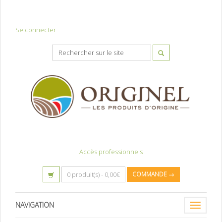
Se connecter
Accès professionnels
0 produit(s) -
0,00
€
COMMANDE →
NAVIGATION
Toggle
navigatio