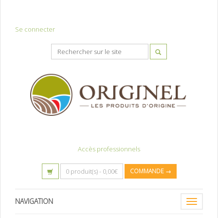
Se connecter
Accès professionnels
0 produit(s) -
0,00
€
COMMANDE →
NAVIGATION
Toggle
navigatio